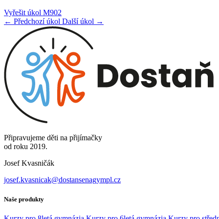
Vyřešit úkol M902
← Předchozí úkol
Další úkol →
Připravujeme děti na přijímačky
od roku 2019.
Josef Kvasničák
josef.kvasnicak@dostansenagympl.cz
Naše produkty
Kurzy pro 8letá gymnázia
Kurzy pro 6letá gymnázia
Kurzy pro středn