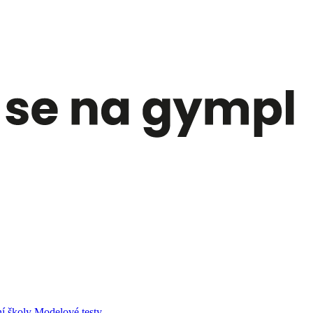
í školy
Modelové testy