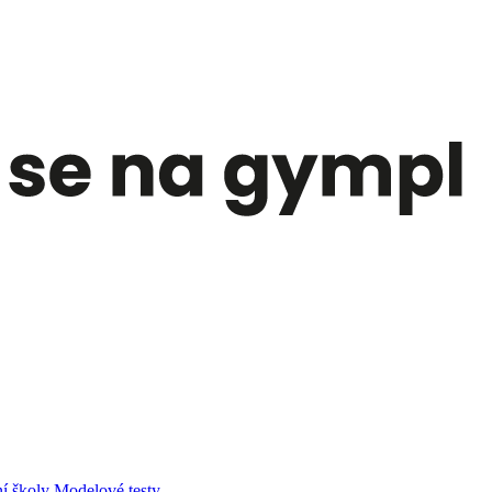
í školy
Modelové testy