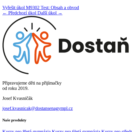
Vyřešit úkol M9302 Test: Obsah a obvod
← Předchozí úkol
Další úkol →
Připravujeme děti na přijímačky
od roku 2019.
Josef Kvasničák
josef.kvasnicak@dostansenagympl.cz
Naše produkty
Kurzy pro 8letá gymnázia
Kurzy pro 6letá gymnázia
Kurzy pro středn