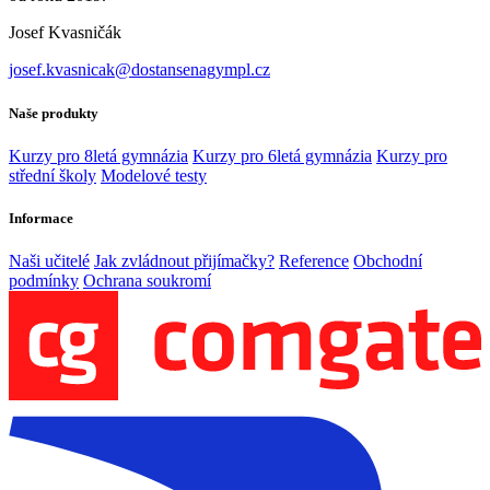
Josef Kvasničák
josef.kvasnicak@dostansenagympl.cz
Naše produkty
Kurzy pro 8letá gymnázia
Kurzy pro 6letá gymnázia
Kurzy pro
střední školy
Modelové testy
Informace
Naši učitelé
Jak zvládnout přijímačky?
Reference
Obchodní
podmínky
Ochrana soukromí