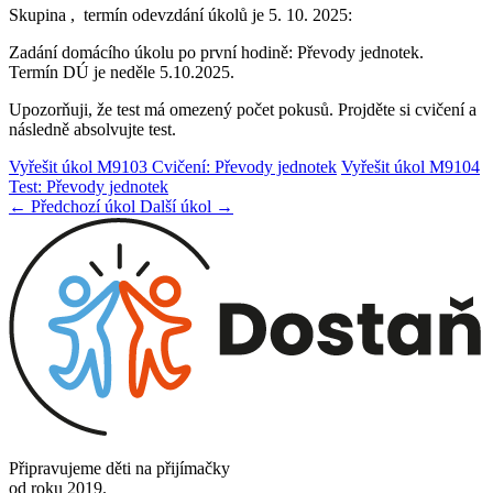
Skupina , termín odevzdání úkolů je 5. 10. 2025:
Zadání domácího úkolu po první hodině: Převody jednotek.
Termín DÚ je neděle 5.10.2025.
Upozorňuji, že test má omezený počet pokusů. Projděte si cvičení a
následně absolvujte test.
Vyřešit úkol M9103 Cvičení: Převody jednotek
Vyřešit úkol M9104
Test: Převody jednotek
← Předchozí úkol
Další úkol →
Připravujeme děti na přijímačky
od roku 2019.