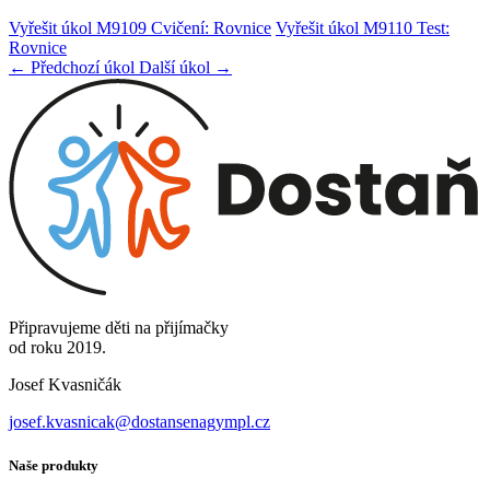
Vyřešit úkol M9109 Cvičení: Rovnice
Vyřešit úkol M9110 Test:
Rovnice
← Předchozí úkol
Další úkol →
Připravujeme děti na přijímačky
od roku 2019.
Josef Kvasničák
josef.kvasnicak@dostansenagympl.cz
Naše produkty