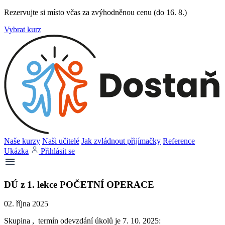
Rezervujte si místo včas za zvýhodněnou cenu (do 16. 8.)
Vybrat kurz
Naše kurzy
Naši učitelé
Jak zvládnout přijímačky
Reference
Ukázka
Přihlásit se
DÚ z 1. lekce POČETNÍ OPERACE
02. října 2025
Skupina , termín odevzdání úkolů je 7. 10. 2025: