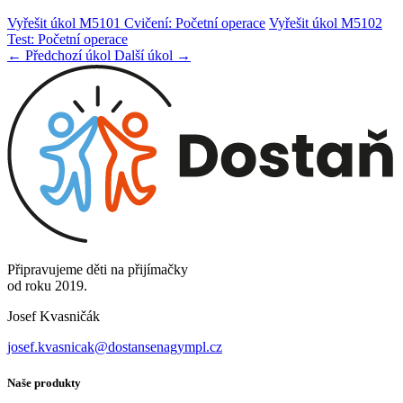
Vyřešit úkol M5101 Cvičení: Početní operace
Vyřešit úkol M5102
Test: Početní operace
← Předchozí úkol
Další úkol →
Připravujeme děti na přijímačky
od roku 2019.
Josef Kvasničák
josef.kvasnicak@dostansenagympl.cz
Naše produkty