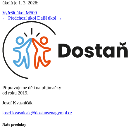
úkolů je 1. 3. 2026:
Vyřešit úkol M509
← Předchozí úkol
Další úkol →
Připravujeme děti na přijímačky
od roku 2019.
Josef Kvasničák
josef.kvasnicak@dostansenagympl.cz
Naše produkty