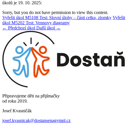
úkolů je 19. 10. 2025:
Sorry, but you do not have permission to view this content.
Vyřešit úkol M5108 Test: Slovní úlohy – části celku, zlomky
Vyřešit
úkol M5202 Test: Vennovy diagramy
← Předchozí úkol
Další úkol →
Připravujeme děti na přijímačky
od roku 2019.
Josef Kvasničák
josef.kvasnicak@dostansenagympl.cz