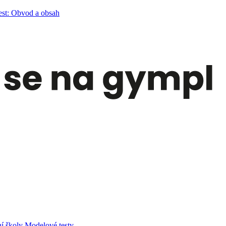
est: Obvod a obsah
í školy
Modelové testy