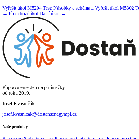
Vyřešit úkol M5204 Test: Násobky a schémata
Vyřešit úkol M5302 T
← Předchozí úkol
Další úkol →
Připravujeme děti na přijímačky
od roku 2019.
Josef Kvasničák
josef.kvasnicak@dostansenagympl.cz
Naše produkty
Kurzy pro 8letá gymnázia
Kurzy pro 6letá gymnázia
Kurzy pro středn