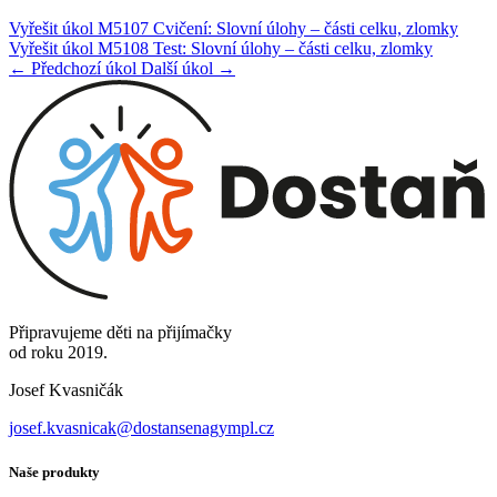
Vyřešit úkol M5107 Cvičení: Slovní úlohy – části celku, zlomky
Vyřešit úkol M5108 Test: Slovní úlohy – části celku, zlomky
← Předchozí úkol
Další úkol →
Připravujeme děti na přijímačky
od roku 2019.
Josef Kvasničák
josef.kvasnicak@dostansenagympl.cz
Naše produkty