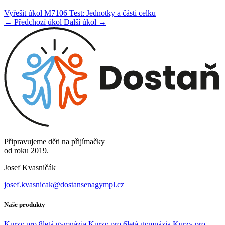
Vyřešit úkol M7106 Test: Jednotky a části celku
← Předchozí úkol
Další úkol →
Připravujeme děti na přijímačky
od roku 2019.
Josef Kvasničák
josef.kvasnicak@dostansenagympl.cz
Naše produkty
Kurzy pro 8letá gymnázia
Kurzy pro 6letá gymnázia
Kurzy pro