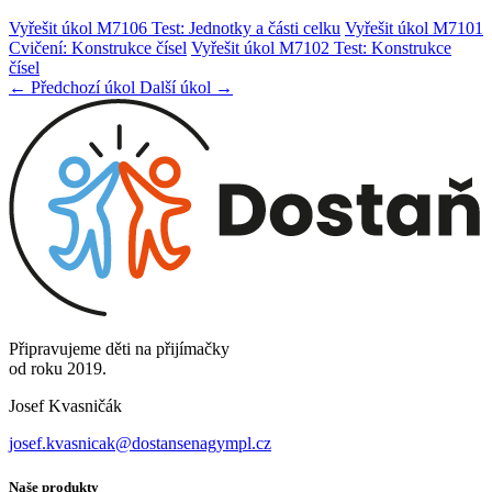
Vyřešit úkol M7106 Test: Jednotky a části celku
Vyřešit úkol M7101
Cvičení: Konstrukce čísel
Vyřešit úkol M7102 Test: Konstrukce
čísel
← Předchozí úkol
Další úkol →
Připravujeme děti na přijímačky
od roku 2019.
Josef Kvasničák
josef.kvasnicak@dostansenagympl.cz
Naše produkty