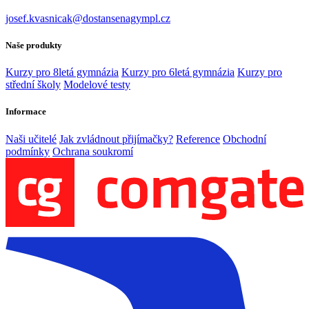
josef.kvasnicak@dostansenagympl.cz
Naše produkty
Kurzy pro 8letá gymnázia
Kurzy pro 6letá gymnázia
Kurzy pro
střední školy
Modelové testy
Informace
Naši učitelé
Jak zvládnout přijímačky?
Reference
Obchodní
podmínky
Ochrana soukromí