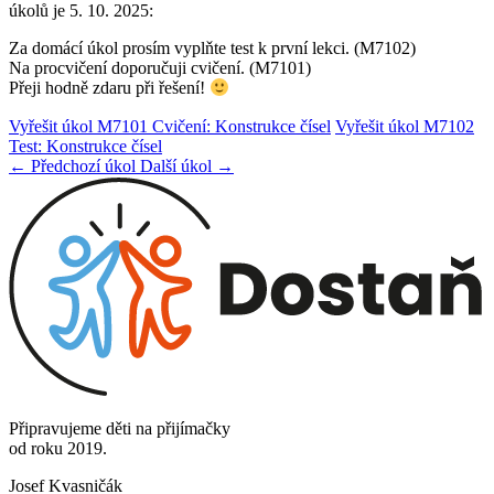
úkolů je 5. 10. 2025:
Za domácí úkol prosím vyplňte test k první lekci. (M7102)
Na procvičení doporučuji cvičení. (M7101)
Přeji hodně zdaru při řešení!
Vyřešit úkol M7101 Cvičení: Konstrukce čísel
Vyřešit úkol M7102
Test: Konstrukce čísel
← Předchozí úkol
Další úkol →
Připravujeme děti na přijímačky
od roku 2019.
Josef Kvasničák