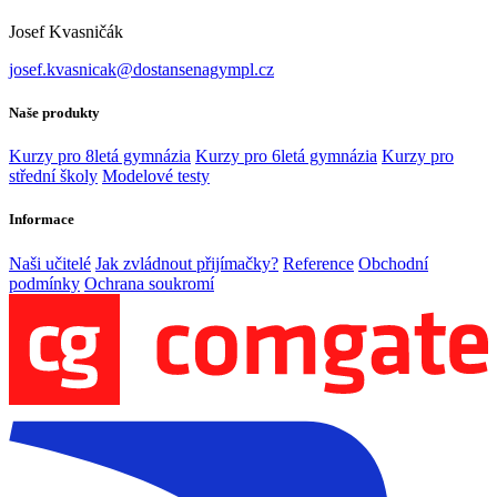
Josef Kvasničák
josef.kvasnicak@dostansenagympl.cz
Naše produkty
Kurzy pro 8letá gymnázia
Kurzy pro 6letá gymnázia
Kurzy pro
střední školy
Modelové testy
Informace
Naši učitelé
Jak zvládnout přijímačky?
Reference
Obchodní
podmínky
Ochrana soukromí