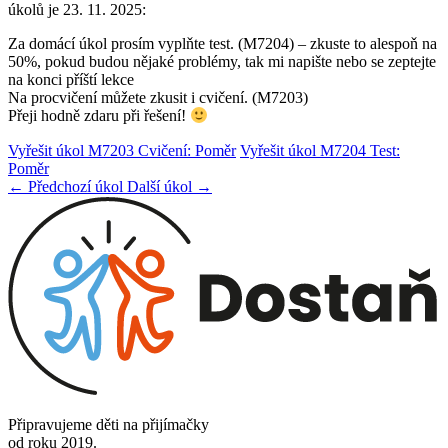
úkolů je 23. 11. 2025:
Za domácí úkol prosím vyplňte test. (M7204) – zkuste to alespoň na
50%, pokud budou nějaké problémy, tak mi napište nebo se zeptejte
na konci příští lekce
Na procvičení můžete zkusit i cvičení. (M7203)
Přeji hodně zdaru při řešení!
Vyřešit úkol M7203 Cvičení: Poměr
Vyřešit úkol M7204 Test:
Poměr
← Předchozí úkol
Další úkol →
Připravujeme děti na přijímačky
od roku 2019.