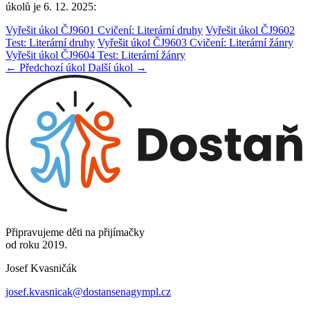
úkolů je 6. 12. 2025:
Vyřešit úkol ČJ9601 Cvičení: Literární druhy
Vyřešit úkol ČJ9602
Test: Literární druhy
Vyřešit úkol ČJ9603 Cvičení: Literární žánry
Vyřešit úkol ČJ9604 Test: Literární žánry
← Předchozí úkol
Další úkol →
Připravujeme děti na přijímačky
od roku 2019.
Josef Kvasničák
josef.kvasnicak@dostansenagympl.cz