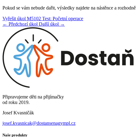
Pokud se vám nebude dařit, výsledky najdete na nástěnce a rozhodně s
Vyřešit úkol M5102 Test: Početní operace
← Předchozí úkol
Další úkol →
Připravujeme děti na přijímačky
od roku 2019.
Josef Kvasničák
josef.kvasnicak@dostansenagympl.cz
Naše produkty