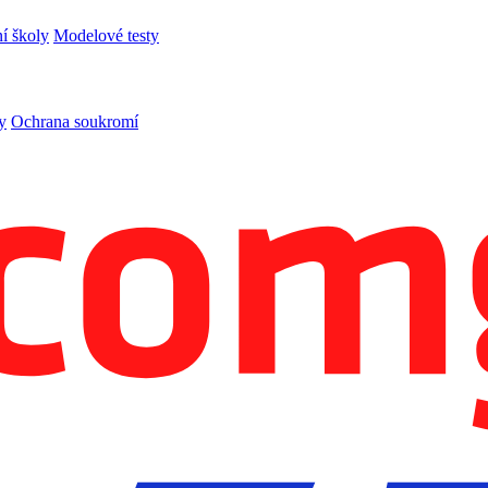
í školy
Modelové testy
y
Ochrana soukromí