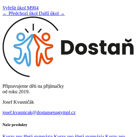
Vyřešit úkol M904
← Předchozí úkol
Další úkol →
Připravujeme děti na přijímačky
od roku 2019.
Josef Kvasničák
josef.kvasnicak@dostansenagympl.cz
Naše produkty
Kurzy pro 8letá gymnázia
Kurzy pro 6letá gymnázia
Kurzy pro