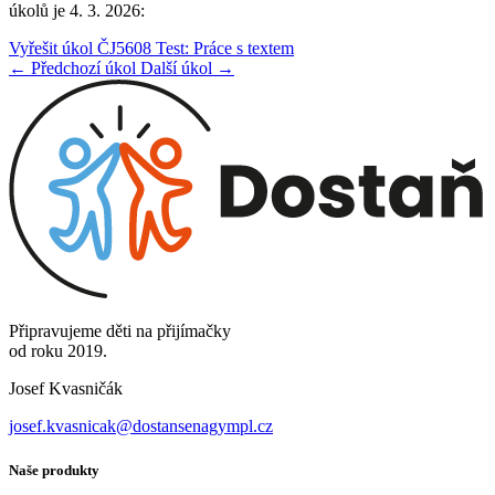
úkolů je 4. 3. 2026:
Vyřešit úkol ČJ5608 Test: Práce s textem
← Předchozí úkol
Další úkol →
Připravujeme děti na přijímačky
od roku 2019.
Josef Kvasničák
josef.kvasnicak@dostansenagympl.cz
Naše produkty