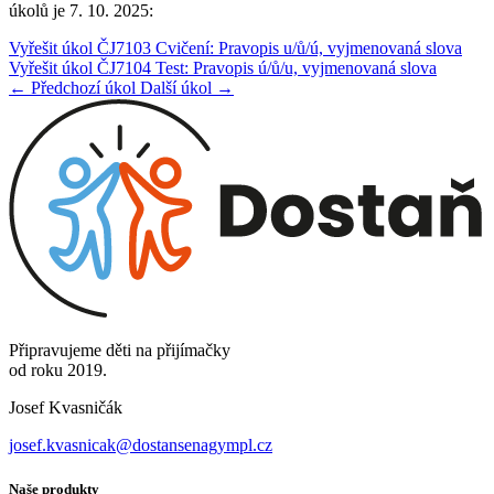
úkolů je 7. 10. 2025:
Vyřešit úkol ČJ7103 Cvičení: Pravopis u/ů/ú, vyjmenovaná slova
Vyřešit úkol ČJ7104 Test: Pravopis ú/ů/u, vyjmenovaná slova
← Předchozí úkol
Další úkol →
Připravujeme děti na přijímačky
od roku 2019.
Josef Kvasničák
josef.kvasnicak@dostansenagympl.cz
Naše produkty