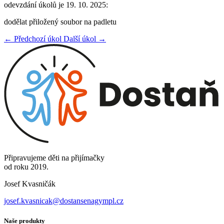
odevzdání úkolů je 19. 10. 2025:
dodělat přiložený soubor na padletu
← Předchozí úkol
Další úkol →
Připravujeme děti na přijímačky
od roku 2019.
Josef Kvasničák
josef.kvasnicak@dostansenagympl.cz
Naše produkty