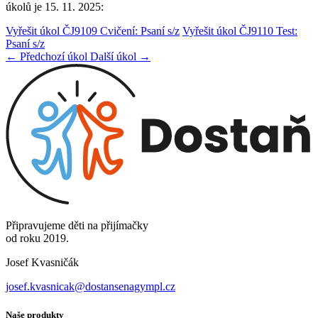
úkolů je 15. 11. 2025:
Vyřešit úkol ČJ9109 Cvičení: Psaní s/z
Vyřešit úkol ČJ9110 Test:
Psaní s/z
← Předchozí úkol
Další úkol →
Připravujeme děti na přijímačky
od roku 2019.
Josef Kvasničák
josef.kvasnicak@dostansenagympl.cz
Naše produkty