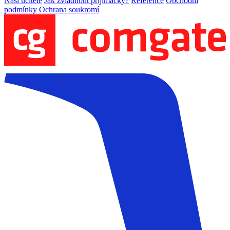
Naši učitelé
Jak zvládnout přijímačky?
Reference
Obchodní
podmínky
Ochrana soukromí