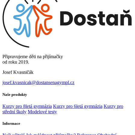
Připravujeme děti na přijímačky
od roku 2019.
Josef Kvasničák
josef.kvasnicak@dostansenagympl.cz
Naše produkty
Kurzy pro 8letá gymnázia
Kurzy pro 6letá gymnázia
Kurzy pro
střední školy
Modelové testy
Informace