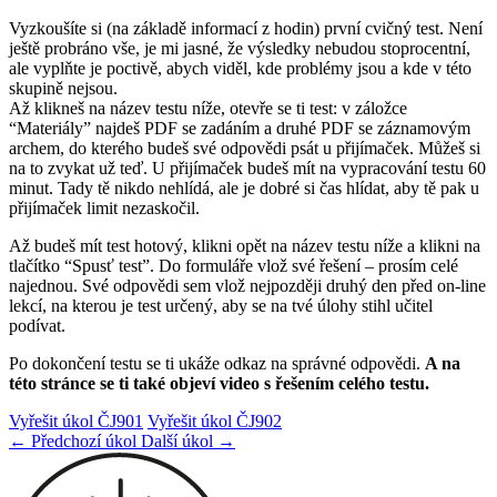
Vyzkoušíte si (na základě informací z hodin) první cvičný test. Není
ještě probráno vše, je mi jasné, že výsledky nebudou stoprocentní,
ale vyplňte je poctivě, abych viděl, kde problémy jsou a kde v této
skupině nejsou.
Až klikneš na název testu níže, otevře se ti test: v záložce
“Materiály” najdeš PDF se zadáním a druhé PDF se záznamovým
archem, do kterého budeš své odpovědi psát u přijímaček. Můžeš si
na to zvykat už teď. U přijímaček budeš mít na vypracování testu 60
minut. Tady tě nikdo nehlídá, ale je dobré si čas hlídat, aby tě pak u
přijímaček limit nezaskočil.
Až budeš mít test hotový, klikni opět na název testu níže a klikni na
tlačítko “Spusť test”. Do formuláře vlož své řešení – prosím celé
najednou. Své odpovědi sem vlož nejpozději druhý den před on-line
lekcí, na kterou je test určený, aby se na tvé úlohy stihl učitel
podívat.
Po dokončení testu se ti ukáže odkaz na správné odpovědi.
A na
této stránce se ti také objeví video s řešením celého testu.
Vyřešit úkol ČJ901
Vyřešit úkol ČJ902
← Předchozí úkol
Další úkol →