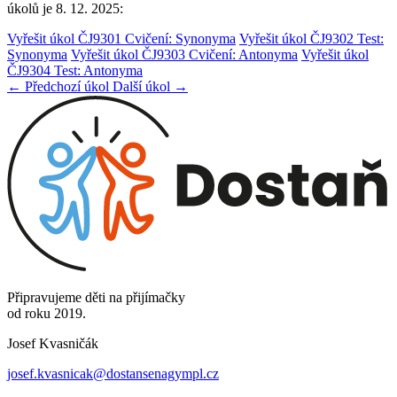
úkolů je 8. 12. 2025:
Vyřešit úkol ČJ9301 Cvičení: Synonyma
Vyřešit úkol ČJ9302 Test:
Synonyma
Vyřešit úkol ČJ9303 Cvičení: Antonyma
Vyřešit úkol
ČJ9304 Test: Antonyma
← Předchozí úkol
Další úkol →
Připravujeme děti na přijímačky
od roku 2019.
Josef Kvasničák
josef.kvasnicak@dostansenagympl.cz