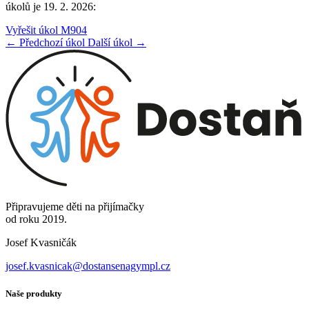
úkolů je 19. 2. 2026:
Vyřešit úkol M904
← Předchozí úkol
Další úkol →
Připravujeme děti na přijímačky
od roku 2019.
Josef Kvasničák
josef.kvasnicak@dostansenagympl.cz
Naše produkty