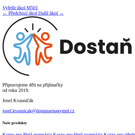
Vyřešit úkol M501
← Předchozí úkol
Další úkol →
Připravujeme děti na přijímačky
od roku 2019.
Josef Kvasničák
josef.kvasnicak@dostansenagympl.cz
Naše produkty
Kurzy pro 8letá gymnázia
Kurzy pro 6letá gymnázia
Kurzy pro středn