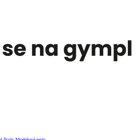
í školy
Modelové testy