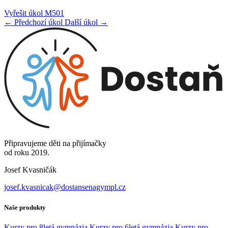
Vyřešit úkol M501
← Předchozí úkol
Další úkol →
Připravujeme děti na přijímačky
od roku 2019.
Josef Kvasničák
josef.kvasnicak@dostansenagympl.cz
Naše produkty
Kurzy pro 8letá gymnázia
Kurzy pro 6letá gymnázia
Kurzy pro