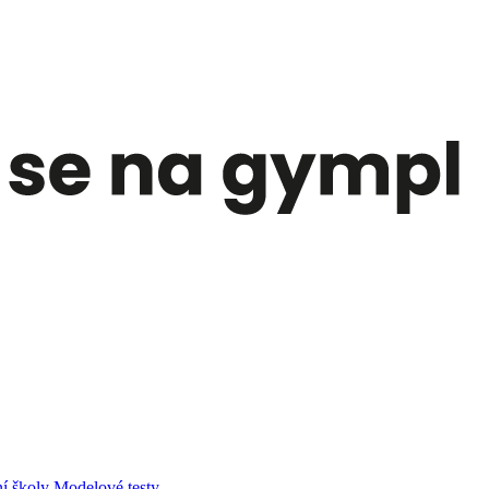
í školy
Modelové testy