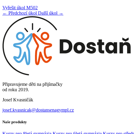
Vyřešit úkol M502
← Předchozí úkol
Další úkol →
Připravujeme děti na přijímačky
od roku 2019.
Josef Kvasničák
josef.kvasnicak@dostansenagympl.cz
Naše produkty
Kurzy pro 8letá gymnázia
Kurzy pro 6letá gymnázia
Kurzy pro středn