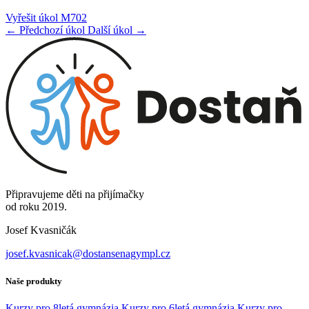
Vyřešit úkol M702
← Předchozí úkol
Další úkol →
Připravujeme děti na přijímačky
od roku 2019.
Josef Kvasničák
josef.kvasnicak@dostansenagympl.cz
Naše produkty
Kurzy pro 8letá gymnázia
Kurzy pro 6letá gymnázia
Kurzy pro