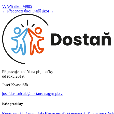
Vyřešit úkol M905
← Předchozí úkol
Další úkol →
Připravujeme děti na přijímačky
od roku 2019.
Josef Kvasničák
josef.kvasnicak@dostansenagympl.cz
Naše produkty
Kurzy pro 8letá gymnázia
Kurzy pro 6letá gymnázia
Kurzy pro středn