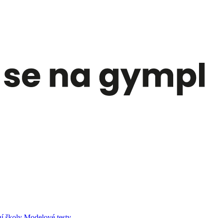
í školy
Modelové testy