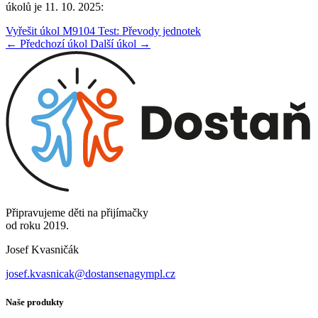
úkolů je 11. 10. 2025:
Vyřešit úkol M9104 Test: Převody jednotek
← Předchozí úkol
Další úkol →
Připravujeme děti na přijímačky
od roku 2019.
Josef Kvasničák
josef.kvasnicak@dostansenagympl.cz
Naše produkty