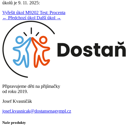
úkolů je 9. 11. 2025:
Vyřešit úkol M9202 Test: Procenta
← Předchozí úkol
Další úkol →
Připravujeme děti na přijímačky
od roku 2019.
Josef Kvasničák
josef.kvasnicak@dostansenagympl.cz
Naše produkty