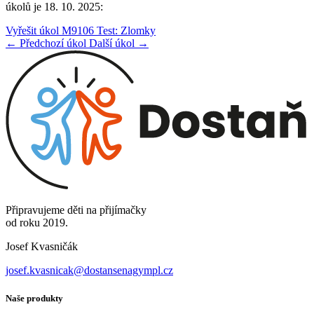
úkolů je 18. 10. 2025:
Vyřešit úkol M9106 Test: Zlomky
← Předchozí úkol
Další úkol →
Připravujeme děti na přijímačky
od roku 2019.
Josef Kvasničák
josef.kvasnicak@dostansenagympl.cz
Naše produkty