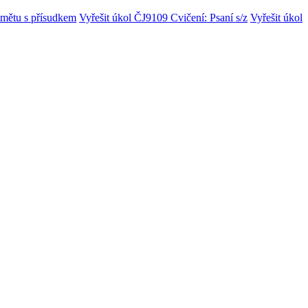
dmětu s přísudkem
Vyřešit úkol ČJ9109 Cvičení: Psaní s/z
Vyřešit úkol