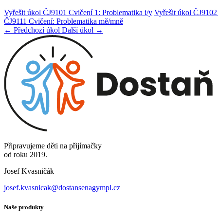
Vyřešit úkol ČJ9101 Cvičení 1: Problematika i/y
Vyřešit úkol ČJ9102 
ČJ9111 Cvičení: Problematika mě/mně
← Předchozí úkol
Další úkol →
Připravujeme děti na přijímačky
od roku 2019.
Josef Kvasničák
josef.kvasnicak@dostansenagympl.cz
Naše produkty