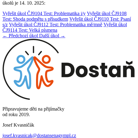
úkolů je 14. 10. 2025:
Vyřešit úkol ČJ9104 Test: Problematika i/y
Vyřešit úkol ČJ9108
Test: Shoda podmětu s přísudkem
Vyřešit úkol ČJ9110 Test: Psaní
s/z
Vyřešit úkol ČJ9112 Test: Problematika mě/mně
Vyřešit úkol
ČJ9114 Test: Velká písmena
← Předchozí úkol
Další úkol →
Připravujeme děti na přijímačky
od roku 2019.
Josef Kvasničák
josef.kvasnicak@dostansenagympl.cz