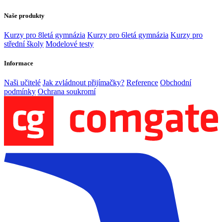
Naše produkty
Kurzy pro 8letá gymnázia
Kurzy pro 6letá gymnázia
Kurzy pro
střední školy
Modelové testy
Informace
Naši učitelé
Jak zvládnout přijímačky?
Reference
Obchodní
podmínky
Ochrana soukromí