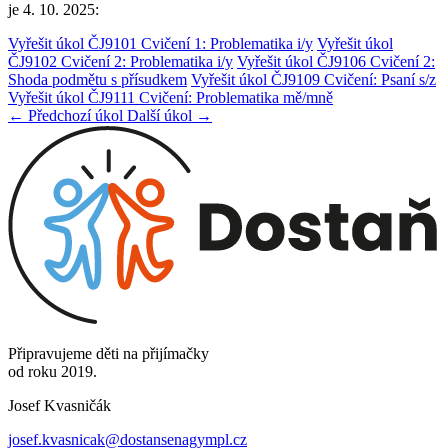
je 4. 10. 2025:
Vyřešit úkol ČJ9101 Cvičení 1: Problematika i/y
Vyřešit úkol
ČJ9102 Cvičení 2: Problematika i/y
Vyřešit úkol ČJ9106 Cvičení 2:
Shoda podmětu s přísudkem
Vyřešit úkol ČJ9109 Cvičení: Psaní s/z
Vyřešit úkol ČJ9111 Cvičení: Problematika mě/mně
← Předchozí úkol
Další úkol →
Připravujeme děti na přijímačky
od roku 2019.
Josef Kvasničák
josef.kvasnicak@dostansenagympl.cz