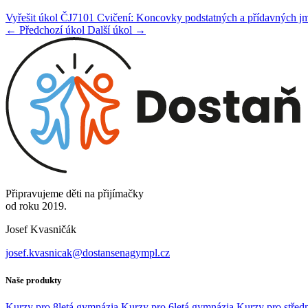
Vyřešit úkol ČJ7101 Cvičení: Koncovky podstatných a přídavných j
← Předchozí úkol
Další úkol →
Připravujeme děti na přijímačky
od roku 2019.
Josef Kvasničák
josef.kvasnicak@dostansenagympl.cz
Naše produkty
Kurzy pro 8letá gymnázia
Kurzy pro 6letá gymnázia
Kurzy pro středn