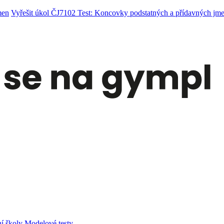
men
Vyřešit úkol ČJ7102 Test: Koncovky podstatných a přídavných jm
í školy
Modelové testy