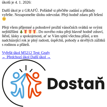
úkolů je 4. 1. 2026:
Další úkol je z GRAFŮ. Pořádně si přečtěte zadání a příklady
vyřešte. Nezapomeňte úlohu odevzdat. Přeji hodně zdaru při řešení
Přeji všem příjemné a pohodové prožití vánočních svátků se svými
nejbližšími
. Do nového roku přeji hlavně
hodně zdraví,
štěstí, lásky a spokojenosti, ať se Vám splní všechna přání, a ten
nadcházející rok je plný radosti, úspěchů, pohody a skvělých zážitků
s rodinou a přáteli.
Vyřešit úkol M5212 Test: Grafy
← Předchozí úkol
Další úkol →