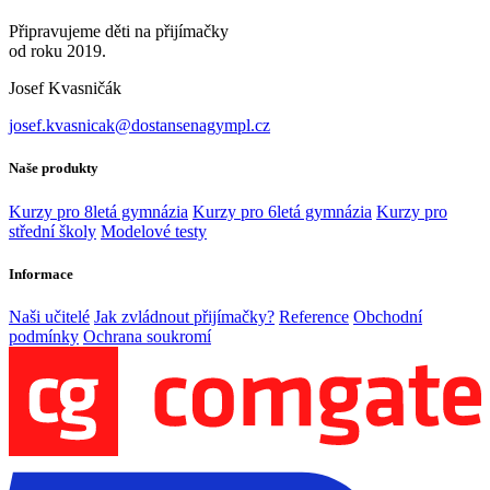
Připravujeme děti na přijímačky
od roku 2019.
Josef Kvasničák
josef.kvasnicak@dostansenagympl.cz
Naše produkty
Kurzy pro 8letá gymnázia
Kurzy pro 6letá gymnázia
Kurzy pro
střední školy
Modelové testy
Informace
Naši učitelé
Jak zvládnout přijímačky?
Reference
Obchodní
podmínky
Ochrana soukromí