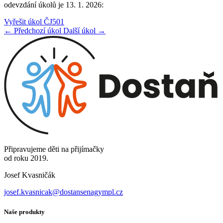
odevzdání úkolů je 13. 1. 2026:
Vyřešit úkol ČJ501
← Předchozí úkol
Další úkol →
Připravujeme děti na přijímačky
od roku 2019.
Josef Kvasničák
josef.kvasnicak@dostansenagympl.cz
Naše produkty