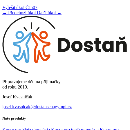
Vyřešit úkol ČJ507
← Předchozí úkol
Další úkol →
Připravujeme děti na přijímačky
od roku 2019.
Josef Kvasničák
josef.kvasnicak@dostansenagympl.cz
Naše produkty
Kurzy pro 8letá gymnázia
Kurzy pro 6letá gymnázia
Kurzy pro