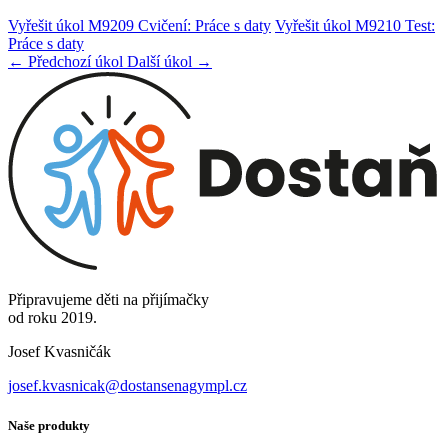
Vyřešit úkol M9209 Cvičení: Práce s daty
Vyřešit úkol M9210 Test:
Práce s daty
← Předchozí úkol
Další úkol →
Připravujeme děti na přijímačky
od roku 2019.
Josef Kvasničák
josef.kvasnicak@dostansenagympl.cz
Naše produkty