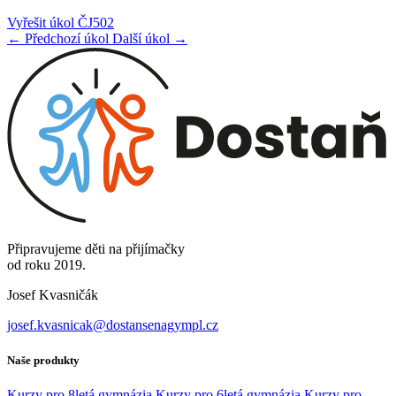
Vyřešit úkol ČJ502
← Předchozí úkol
Další úkol →
Připravujeme děti na přijímačky
od roku 2019.
Josef Kvasničák
josef.kvasnicak@dostansenagympl.cz
Naše produkty
Kurzy pro 8letá gymnázia
Kurzy pro 6letá gymnázia
Kurzy pro