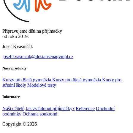
Připravujeme děti na přijímačky
od roku 2019.
Josef Kvasničák
josef.kvasnicak@dostansenagympl.cz
Naše produkty
Kurzy pro 8letá gymnázia
Kurzy pro 6letá gymnázia
Kurzy pro
střední školy
Modelové testy
Informace
Naši učitelé
Jak zvládnout přijímačky?
Reference
Obchodní
podmínky
Ochrana soukromí
Copyright © 2026