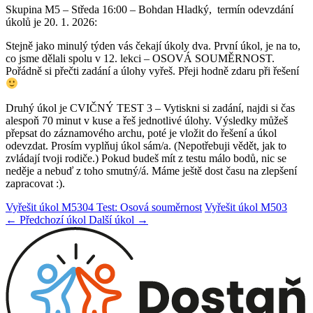
Skupina M5 – Středa 16:00 – Bohdan Hladký, termín odevzdání
úkolů je 20. 1. 2026:
Stejně jako minulý týden vás čekají úkoly dva. První úkol, je na to,
co jsme dělali spolu v 12. lekci – OSOVÁ SOUMĚRNOST.
Pořádně si přečti zadání a úlohy vyřeš. Přeji hodně zdaru při řešení
Druhý úkol je CVIČNÝ TEST 3 – Vytiskni si zadání, najdi si čas
alespoň 70 minut v kuse a řeš jednotlivé úlohy. Výsledky můžeš
přepsat do záznamového archu, poté je vložit do řešení a úkol
odevzdat. Prosím vyplňuj úkol sám/a. (Nepotřebuji vědět, jak to
zvládají tvoji rodiče.) Pokud budeš mít z testu málo bodů, nic se
neděje a nebuď z toho smutný/á. Máme ještě dost času na zlepšení
zapracovat :).
Vyřešit úkol M5304 Test: Osová souměrnost
Vyřešit úkol M503
← Předchozí úkol
Další úkol →