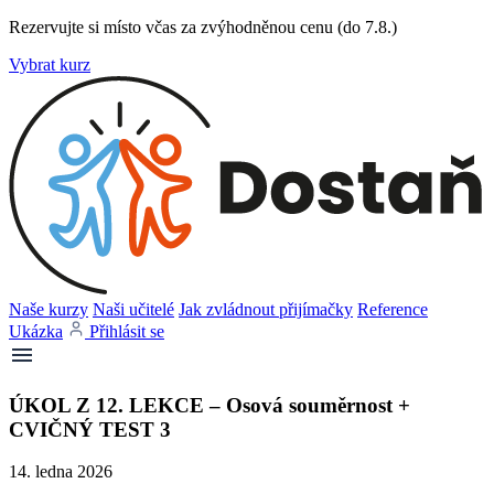
Rezervujte si místo včas za zvýhodněnou cenu (do 7.8.)
Vybrat kurz
Naše kurzy
Naši učitelé
Jak zvládnout přijímačky
Reference
Ukázka
Přihlásit se
ÚKOL Z 12. LEKCE – Osová souměrnost +
CVIČNÝ TEST 3
14. ledna 2026