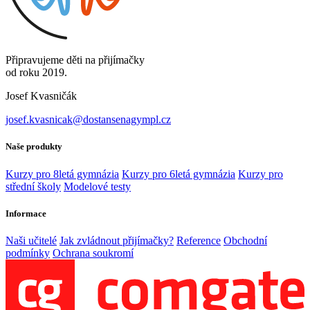
Připravujeme děti na přijímačky
od roku 2019.
Josef Kvasničák
josef.kvasnicak@dostansenagympl.cz
Naše produkty
Kurzy pro 8letá gymnázia
Kurzy pro 6letá gymnázia
Kurzy pro
střední školy
Modelové testy
Informace
Naši učitelé
Jak zvládnout přijímačky?
Reference
Obchodní
podmínky
Ochrana soukromí