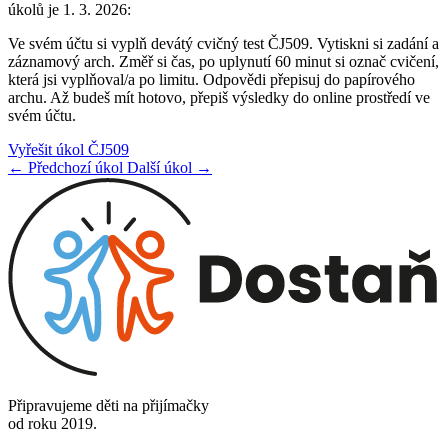
úkolů je 1. 3. 2026:
Ve svém účtu si vyplň devátý cvičný test ČJ509. Vytiskni si zadání a
záznamový arch. Změř si čas, po uplynutí 60 minut si označ cvičení,
která jsi vyplňoval/a po limitu. Odpovědi přepisuj do papírového
archu. Až budeš mít hotovo, přepiš výsledky do online prostředí ve
svém účtu.
Vyřešit úkol ČJ509
← Předchozí úkol
Další úkol →
Připravujeme děti na přijímačky
od roku 2019.