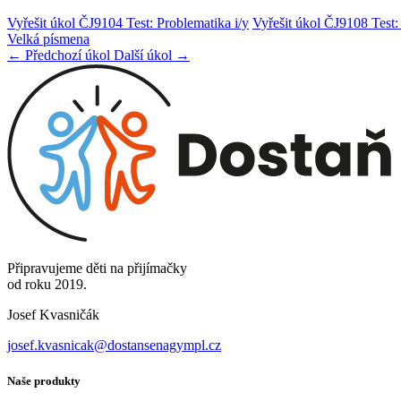
Vyřešit úkol ČJ9104 Test: Problematika i/y
Vyřešit úkol ČJ9108 Test
Velká písmena
← Předchozí úkol
Další úkol →
Připravujeme děti na přijímačky
od roku 2019.
Josef Kvasničák
josef.kvasnicak@dostansenagympl.cz
Naše produkty