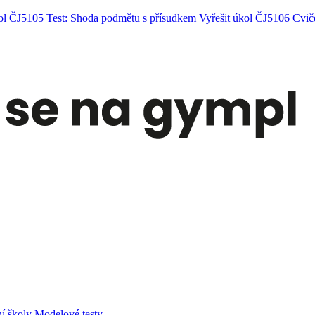
kol ČJ5105 Test: Shoda podmětu s přísudkem
Vyřešit úkol ČJ5106 Cvič
í školy
Modelové testy