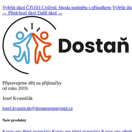
Vyřešit úkol ČJ5103 Cvičení: Shoda podmětu s přísudkem
Vyřešit ú
← Předchozí úkol
Další úkol →
Připravujeme děti na přijímačky
od roku 2019.
Josef Kvasničák
josef.kvasnicak@dostansenagympl.cz
Naše produkty
Kurzy pro 8letá gymnázia
Kurzy pro 6letá gymnázia
Kurzy pro středn