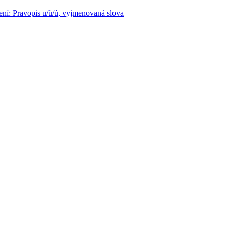
ení: Pravopis u/ů/ú, vyjmenovaná slova