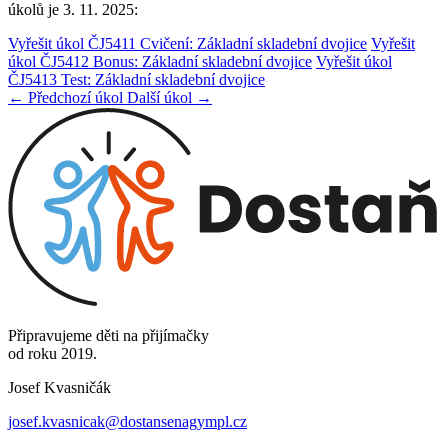
úkolů je 3. 11. 2025:
Vyřešit úkol ČJ5411 Cvičení: Základní skladební dvojice
Vyřešit
úkol ČJ5412 Bonus: Základní skladební dvojice
Vyřešit úkol
ČJ5413 Test: Základní skladební dvojice
← Předchozí úkol
Další úkol →
Připravujeme děti na přijímačky
od roku 2019.
Josef Kvasničák
josef.kvasnicak@dostansenagympl.cz