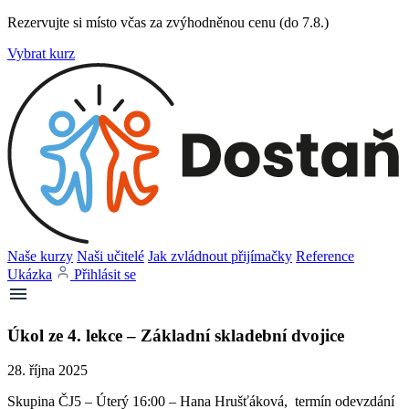
Rezervujte si místo včas za zvýhodněnou cenu (do 7.8.)
Vybrat kurz
Naše kurzy
Naši učitelé
Jak zvládnout přijímačky
Reference
Ukázka
Přihlásit se
Úkol ze 4. lekce – Základní skladební dvojice
28. října 2025
Skupina ČJ5 – Úterý 16:00 – Hana Hrušťáková, termín odevzdání