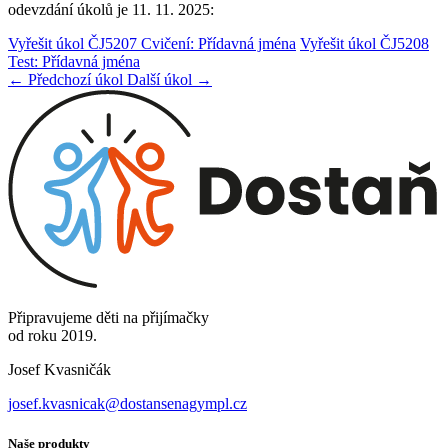
odevzdání úkolů je 11. 11. 2025:
Vyřešit úkol ČJ5207 Cvičení: Přídavná jména
Vyřešit úkol ČJ5208
Test: Přídavná jména
← Předchozí úkol
Další úkol →
Připravujeme děti na přijímačky
od roku 2019.
Josef Kvasničák
josef.kvasnicak@dostansenagympl.cz
Naše produkty