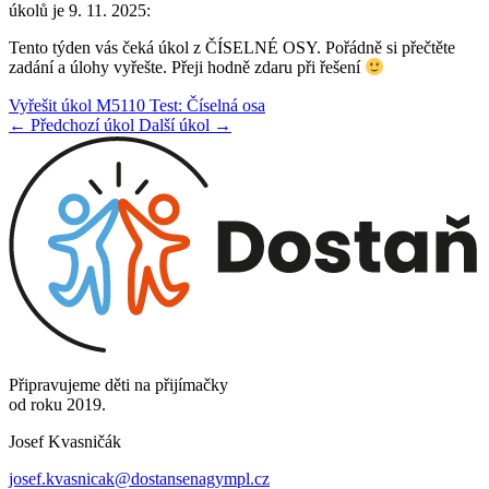
úkolů je 9. 11. 2025:
Tento týden vás čeká úkol z ČÍSELNÉ OSY. Pořádně si přečtěte
zadání a úlohy vyřešte. Přeji hodně zdaru při řešení
Vyřešit úkol M5110 Test: Číselná osa
← Předchozí úkol
Další úkol →
Připravujeme děti na přijímačky
od roku 2019.
Josef Kvasničák
josef.kvasnicak@dostansenagympl.cz