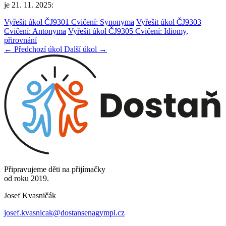
je 21. 11. 2025:
Vyřešit úkol ČJ9301 Cvičení: Synonyma
Vyřešit úkol ČJ9303
Cvičení: Antonyma
Vyřešit úkol ČJ9305 Cvičení: Idiomy,
přirovnání
← Předchozí úkol
Další úkol →
Připravujeme děti na přijímačky
od roku 2019.
Josef Kvasničák
josef.kvasnicak@dostansenagympl.cz