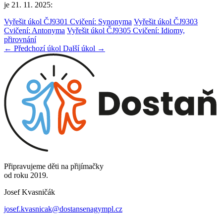
je 21. 11. 2025:
Vyřešit úkol ČJ9301 Cvičení: Synonyma
Vyřešit úkol ČJ9303
Cvičení: Antonyma
Vyřešit úkol ČJ9305 Cvičení: Idiomy,
přirovnání
← Předchozí úkol
Další úkol →
Připravujeme děti na přijímačky
od roku 2019.
Josef Kvasničák
josef.kvasnicak@dostansenagympl.cz